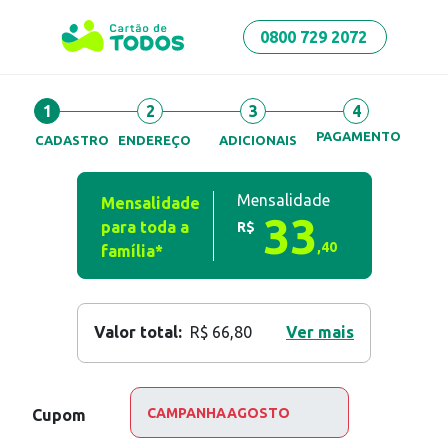
0800 729 2072
1
2
3
4
PAGAMENTO
CADASTRO
ENDEREÇO
ADICIONAIS
Mensalidade
Mensalidade
33
para toda a
R$
,
40
família*
Valor total:
R$ 66,80
Ver mais
Cupom